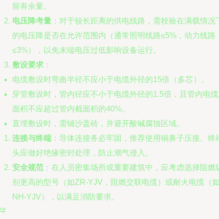
留有余量。
电压降考量
：对于较长距离的供电线路，需校验在满载情况
的电压降是否在允许范围内（通常照明线路≤5%，动力线路
≤3%），以免末端电压过低影响设备运行。
敷设要求
：
电缆敷设时弯曲半径不应小于电缆外径的15倍（多芯）。
穿管敷设时，管内径应不小于电缆外径的1.5倍，且管内电缆
面积不应超过管内截面积的40%。
直埋敷设时，需铺沙盖砖，并避开酸碱腐蚀区域。
连接与终端
：导体连接务必牢固，推荐使用铜鼻子压接。终
头应做好绝缘密封处理，防止潮气侵入。
安全规范
：在人员密集场所或重要建筑中，应考虑选择阻燃
别更高的型号（如ZR-YJV，阻燃交联电缆）或耐火电缆（
NH-YJV），以满足消防要求。
##