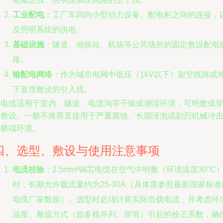
工业配电
：工厂车间内小型动力设备、配电柜之间的连接，
及照明系统的供电。
基础设施
：隧道、地铁站、机场等公共场所的固定敷设配电
路。
输配电网络
：作为城市电网中低压（1kV以下）架空线路或
下直埋敷设的引入线。
该电缆适用于室内、隧道、电缆沟等干燥或潮湿环境，可明敷或
管敷设。一般不推荐直接用于严重腐蚀、长期浸泡或剧烈机械冲
的极端环境。
四、选型、敷设与使用注意事项
电流校验
：2.5mm²铜芯电缆在空气中明敷（环境温度30°C
时，长期允许载流量约为25-30A（具体需参照最新国家标准
电缆厂家数据）。选型时必须计算实际负载电流，并考虑环
温度、敷设方式（如多根并列、穿管）引起的校正系数，确