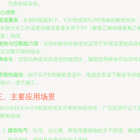
为黑色或灰色。
核心优势
：
载流量高
：在相同截面积下，YJV电缆因XLPE绝缘的耐热性好
其长期允许工作温度和载流量通常高于VV（聚氯乙烯绝缘聚氯乙
护套）电缆。
耐热与过载能力强
：优异的耐热性能使其适用于环境温度较高或
一定过载可能的场合。
寿命长
：交联结构使其抗老化性能突出，预期使用寿命可达30年
上。
安装性能佳
：由于XLPE绝缘硬度适中，电缆在常温下敷设半径
对较小，便于施工。
三、主要应用场景
JV-0.6/1KV-4×2.5电缆凭借其可靠性和经济性，广泛应用于以下
压配电领域：
建筑电气
：住宅、办公楼、商场等建筑物的主干线缆、楼层
电箱进线、照明及插座回路的主干线。