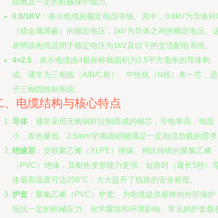
阻燃及一定的机械保护能力。
0.6/1KV
：表示电缆的额定电压等级。其中，0.6kV为导体对
（或金属屏蔽）的额定电压，1kV为导体之间的额定电压。
表明该电缆适用于额定电压为1kV及以下的交流配电系统。
4×2.5
：表示电缆由4根标称截面积为2.5平方毫米的导体构
成。通常为三相线（A/B/C相）、中性线（N线）各一芯，
于三相四线制系统。
二、电缆结构与核心特点
导体
：通常采用无氧铜杆拉制而成的铜芯，导电率高，电阻
小，发热量低。2.5mm²的截面积能满足一定电流负载的需求
绝缘层
：交联聚乙烯（XLPE）绝缘。相比传统的聚氯乙烯
（PVC）绝缘，其耐热变形能力更强，短路时（最长5秒）
体最高温度可达250°C，大大提升了线路的安全裕度。
护套
：聚氯乙烯（PVC）护套。为电缆提供最终的外部保护
抵抗一定的机械应力、化学腐蚀和环境影响。常见的护套颜